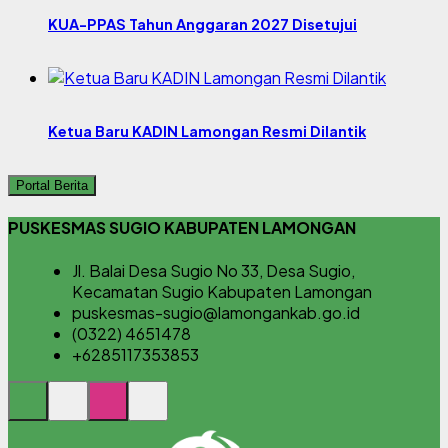
KUA-PPAS Tahun Anggaran 2027 Disetujui
Ketua Baru KADIN Lamongan Resmi Dilantik
Portal Berita
PUSKESMAS SUGIO KABUPATEN LAMONGAN
Jl. Balai Desa Sugio No 33, Desa Sugio,
Kecamatan Sugio Kabupaten Lamongan
puskesmas-sugio@lamongankab.go.id
(0322) 4651478
+6285117353853