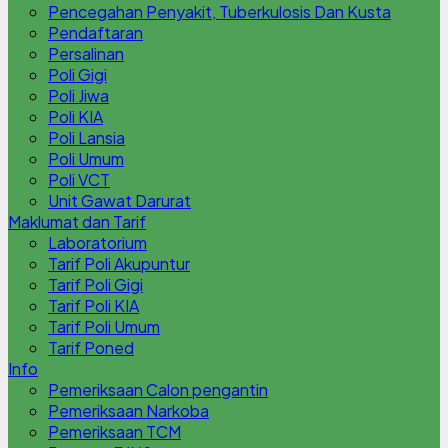
Pencegahan Penyakit, Tuberkulosis Dan Kusta
Pendaftaran
Persalinan
Poli Gigi
Poli Jiwa
Poli KIA
Poli Lansia
Poli Umum
Poli VCT
Unit Gawat Darurat
Maklumat dan Tarif
Laboratorium
Tarif Poli Akupuntur
Tarif Poli Gigi
Tarif Poli KIA
Tarif Poli Umum
Tarif Poned
Info
Pemeriksaan Calon pengantin
Pemeriksaan Narkoba
Pemeriksaan TCM