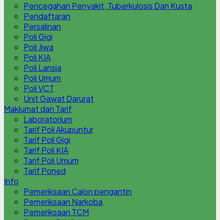
Pencegahan Penyakit, Tuberkulosis Dan Kusta
Pendaftaran
Persalinan
Poli Gigi
Poli Jiwa
Poli KIA
Poli Lansia
Poli Umum
Poli VCT
Unit Gawat Darurat
Maklumat dan Tarif
Laboratorium
Tarif Poli Akupuntur
Tarif Poli Gigi
Tarif Poli KIA
Tarif Poli Umum
Tarif Poned
Info
Pemeriksaan Calon pengantin
Pemeriksaan Narkoba
Pemeriksaan TCM