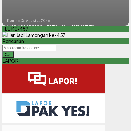
Berita • 05 Agustus 2026
Cek Kesehatan Gratis SMU Darul Ulum
HJL KE-457
Pencarian
Cari
LAPOR!