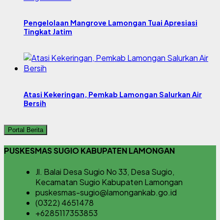
Pengelolaan Mangrove Lamongan Tuai Apresiasi
Tingkat Jatim
Atasi Kekeringan, Pemkab Lamongan Salurkan Air
Bersih
Portal Berita
PUSKESMAS SUGIO KABUPATEN LAMONGAN
Jl. Balai Desa Sugio No 33, Desa Sugio,
Kecamatan Sugio Kabupaten Lamongan
puskesmas-sugio@lamongankab.go.id
(0322) 4651478
+6285117353853