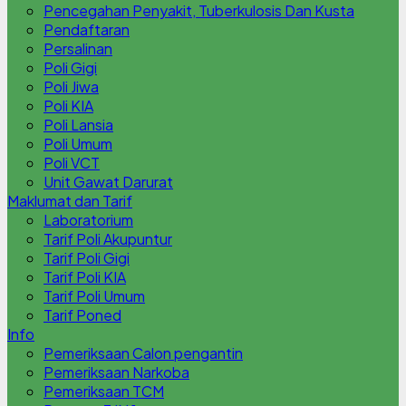
Pencegahan Penyakit, Tuberkulosis Dan Kusta
Pendaftaran
Persalinan
Poli Gigi
Poli Jiwa
Poli KIA
Poli Lansia
Poli Umum
Poli VCT
Unit Gawat Darurat
Maklumat dan Tarif
Laboratorium
Tarif Poli Akupuntur
Tarif Poli Gigi
Tarif Poli KIA
Tarif Poli Umum
Tarif Poned
Info
Pemeriksaan Calon pengantin
Pemeriksaan Narkoba
Pemeriksaan TCM